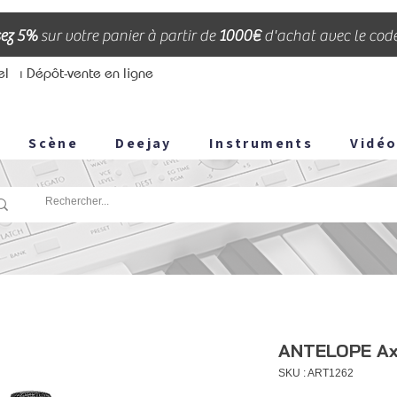
ez 5%
sur votre panier à partir de
1000€
d'achat avec le cod
el
⏐ Dépôt-vente en ligne
Scène
Deejay
Instruments
Vidé
ANTELOPE Ax
SKU : ART1262