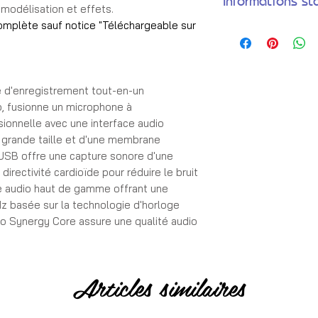
Informations st
odélisation et effets.
omplète sauf notice "Téléchargeable sur
➦ Tarif
✓ En euros TVA incl
 d'enregistrement tout-en-un
➦ Expédition
o, fusionne un microphone à
✓ Commande expédi
ionnelle avec une interface audio
✓ Remise en main pr
 grande taille et d'une membrane
✓ Livraison en Franc
 USB offre une capture sonore d'une
irectivité cardioïde pour réduire le bruit
➦ Garantie
ce audio haut de gamme offrant une
✓ Garantie 1 moi
z basée sur la technologie d'horloge
ino Synergy Core assure une qualité audio
➦ Paiement
✓ 100% sécurisé pa
plus attrayantes de l'Axino Synergy Core
Articles similaires
ns de microphones, offrant 18 modèles
ur une flexibilité sonore inégalée. De