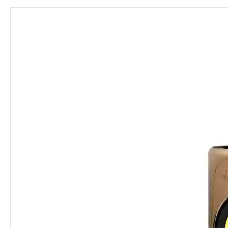
plus, avec 10 effets Synergy Co
disponibles à l'achat séparément
gamme étendue d'outils de trai
plateforme permet une expérimen
possibilité de sculpter le son a
L'interface audio incluse dans l
normes professionnelles d'Ante
reproduction audio de haute fidé
diverses applications telles que 
l'enregistrement à faible laten
aux home studios, aux chaînes d
mobiles. Avec sa performance ex
Synergy Core représente le choi
l'audio à la recherche d'un sys
performant.