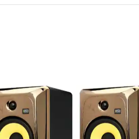
re inclus et plus de 80 autres
, les utilisateurs ont accès à une
tement audio en temps réel. Cette
tation créative sans limites, offrant la
vec une précision exceptionnelle.
'Axino Synergy Core est à la hauteur des
lope Audio, garantissant une
lité. Grâce à sa compatibilité avec
le streaming, la lecture et
ce, cet équipement convient parfaitement
e streaming et aux configurations
ceptionnelle et sa polyvalence, l'Axino
x ultime pour les professionnels de
tème d'enregistrement complet et