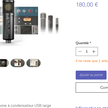
Prix
180,00 €
Quantité
*
Il ne reste que 1 arti
Ajouter au panier
Com
hone à condensateur USB large