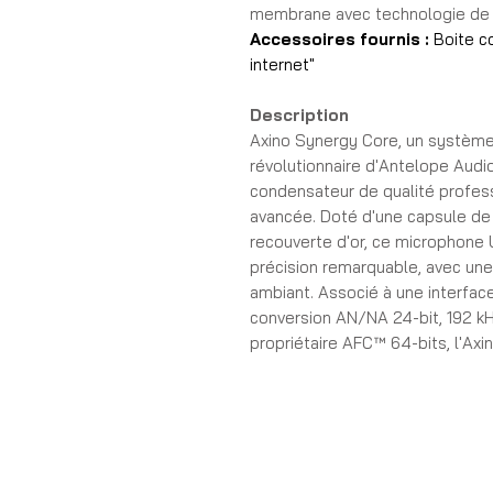
membrane avec technologie de m
Accessoires fournis :
Boite c
internet"
Description
Axino Synergy Core, un système
révolutionnaire d'Antelope Audi
condensateur de qualité profess
avancée. Doté d'une capsule de
recouverte d'or, ce microphone
précision remarquable, avec une d
ambiant. Associé à une interfa
conversion AN/NA 24-bit, 192 kH
propriétaire AFC™ 64-bits, l'Ax
exceptionnelle.
L'une des caractéristiques les 
est sa bibliothèque d'émulatio
dynamiques et à condensateur po