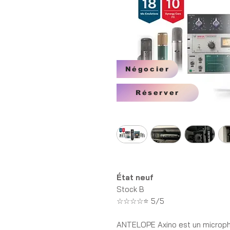
Négocier
Réserver
État neuf
Stock B
☆☆☆☆⭐ 5/5
ANTELOPE Axino
est un microp