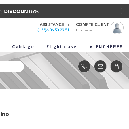
DISCOUNT5%
e:
ℹ️
ASSISTANCE
⏐
COMPTE CLIENT
(
+33)6.06.50.29.51
⏐
Connexion
o
Câblage
Flight case
ENCHÈRES ►
ino