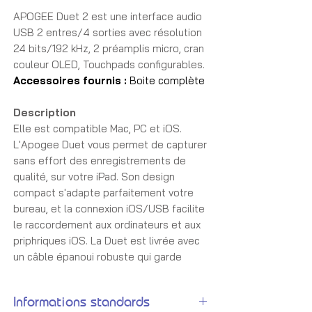
APOGEE Duet 2 est une interface audio
USB 2 entres/4 sorties avec résolution
24 bits/192 kHz, 2 préamplis micro, cran
couleur OLED, Touchpads configurables.
Accessoires fournis :
Boite complète
Description
Elle est compatible Mac, PC et iOS.
L'Apogee Duet vous permet de capturer
sans effort des enregistrements de
qualité, sur votre iPad. Son design
compact s'adapte parfaitement votre
bureau, et la connexion iOS/USB facilite
le raccordement aux ordinateurs et aux
priphriques iOS. La Duet est livrée avec
un câble épanoui robuste qui garde
votre bureau organisé, mettant votre
connectivité 2 entres/4 sorties là
Informations standards
où vous en avez besoin. Les