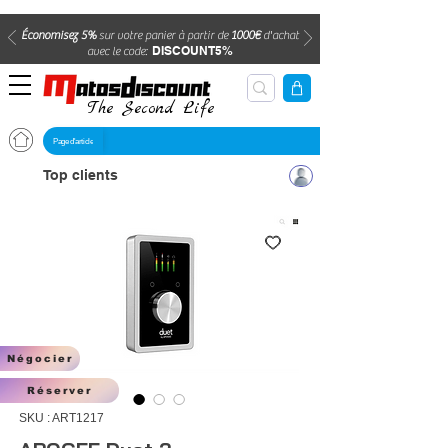
Économisez 5%
sur votre panier à partir de
1000€
d'achat
DISCOUNT5%
avec le code:
The Second Life
Page d'article
Top clients
Négocier
Réserver
SKU : ART1217