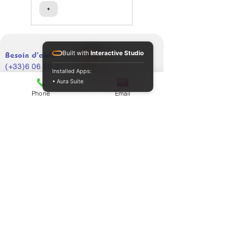
+
+
Built with
Interactive Studio
Besoin d'aide ?
(+33)6 06 50 29 51
Installed Apps:
• Aura Suite
Phone
Email
Support client
Politique
A propos
Politique de cookies
Contactez-nous
Mentions légales
Marques de confiance
CGV
Programme de fidélité
⌖
Adresse
7 rue Éric Tabarly 91300 Massy, France
Assistance téléphonique
📞
Rejoignez-nous
Lun. - Ven. 9 h - 19 h