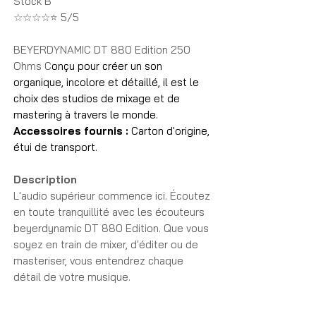
Stock B
☆☆☆☆⭐ 5/5
BEYERDYNAMIC DT 880 Edition 250
Ohms
C
onçu pour créer un son
organique, incolore et détaillé, il est le
choix des studios de mixage et de
mastering à travers le monde.
Accessoires fournis :
Carton d'origine,
étui de transport.
Description
L'audio supérieur commence ici. Écoutez
en toute tranquillité avec les écouteurs
beyerdynamic DT 880 Edition. Que vous
soyez en train de mixer, d'éditer ou de
masteriser, vous entendrez chaque
détail de votre musique.
Conçu spécialement pour une utilisation
en studio, l'impédance de 250 ohms