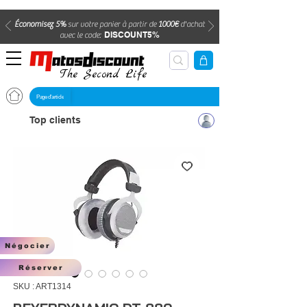
Économisez 5%
sur votre panier à partir de
1000€
d'achat
DISCOUNT5%
avec le code:
The Second Life
Page d'article
Top clients
Négocier
Réserver
SKU : ART1314