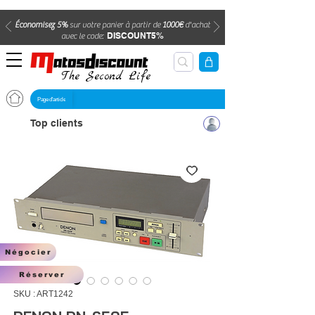
Économisez 5%
sur votre panier à partir de
1000€
d'achat
DISCOUNT5%
avec le code:
The Second Life
Page d'article
Top clients
Négocier
Réserver
SKU : ART1242