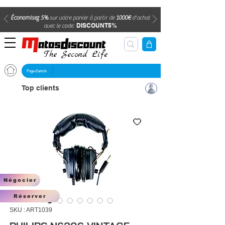
Économisez 5%
sur votre panier à partir de
1000€
d'achat
DISCOUNT5%
avec le code:
The Second Life
Page d'article
Top clients
Négocier
Réserver
SKU : ART1039