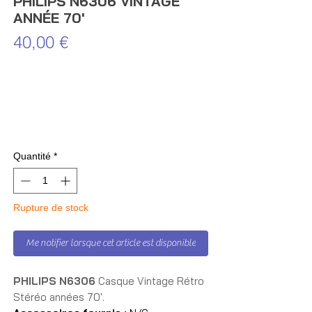
PHILIPS N6306 VINTAGE
ANNÉE 70'
Prix
40,00 €
Quantité
*
Rupture de stock
Me notifier lorsque cet article est disponible
PHILIPS N6306
Casque Vintage Rétro
Stéréo années 70'.