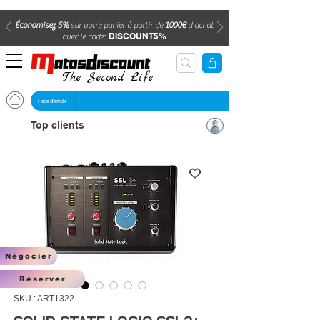
Économisez 5%
sur votre panier à partir de
1000€
d'achat
DISCOUNT5%
avec le code:
The Second Life
Page d'article
Top clients
Négocier
Réserver
SKU : ART1322