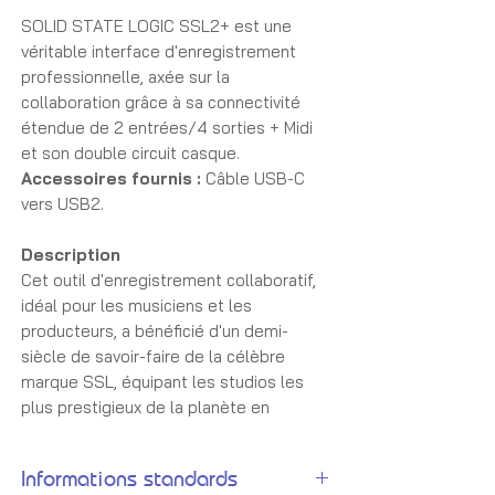
SOLID STATE LOGIC SSL2+
est une
véritable interface d'enregistrement
professionnelle, axée sur la
collaboration grâce à sa connectivité
étendue de 2 entrées/4 sorties + Midi
et son double circuit casque.
Accessoires fournis :
Câble USB-C
vers USB2.
Description
Cet outil d'enregistrement collaboratif,
idéal pour les musiciens et les
producteurs, a bénéficié d'un demi-
siècle de savoir-faire de la célèbre
marque SSL, équipant les studios les
plus prestigieux de la planète en
système de mixage.
- Résolution max : 24-bits
Informations standards
- Catégorie : interface audio