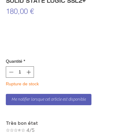
SOLID STATE LOGIC SSL2+
Prix
180,00 €
Quantité
*
Rupture de stock
Me notifier lorsque cet article est disponible
Très bon état
☆☆☆⭐☆ 4/5