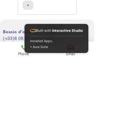
+
+
Built with
Interactive Studio
Besoin d'aide ?
(+33)6 06 50 29 51
Installed Apps:
• Aura Suite
Phone
Email
Support client
Politique
A propos
Politique de cookies
Contactez-nous
Mentions légales
Marques de confiance
CGV
Programme de fidélité
⌖
Adresse
7 rue Éric Tabarly 91300 Massy, France
Assistance téléphonique
📞
Rejoignez-nous
Lun. - Ven. 9 h - 19 h