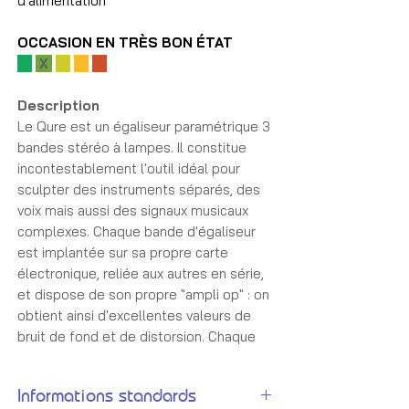
d'alimentation
OCCASION EN TRÈS BON ÉTAT
X
Description
Le Qure est un égaliseur paramétrique 3
bandes stéréo à lampes. Il constitue
incontestablement l'outil idéal pour
sculpter des instruments séparés, des
voix mais aussi des signaux musicaux
complexes. Chaque bande d'égaliseur
est implantée sur sa propre carte
électronique, reliée aux autres en série,
et dispose de son propre "ampli op" : on
obtient ainsi d'excellentes valeurs de
bruit de fond et de distorsion. Chaque
bande dispose de sa propre touche de
Bypass. De plus, la sortie du signal
Informations standards
traverse la section "Tube" (ECC83) en