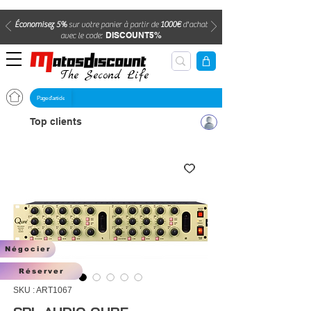
Économisez 5%
sur votre panier à partir de
1000€
d'achat
DISCOUNT5%
avec le code:
The Second Life
Page d'article
Top clients
Négocier
Réserver
SKU : ART1067