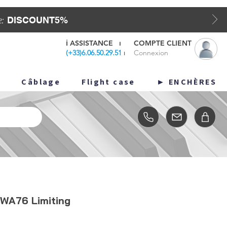
DISCOUNT5%
e:
ℹ️
ASSISTANCE
⏐
COMPTE CLIENT
(
+33)6.06.50.29.51
⏐
Connexion
o
Câblage
Flight case
ENCHÈRES ►
WA76 Limiting