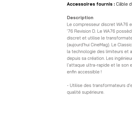
Accessoires fournis :
Câble d
Description
Le compresseur discret WA76 e
'76 Revision D. Le WA76 possèd
discret et utilise le transforma
(aujourd'hui CineMag). Le Class
la technologie des limiteurs et 
depuis sa création. Les ingénie
l'attaque ultra-rapide et le son
enfin accessible !
- Utilise des transformateurs d
qualité supérieure.
- Fidèle au compresseur Classi
performances. Chemin de signal
- Modélisé d'après la révision D.
- Prend en charge le célèbre pa
- Temps d'attaque ultra rapide.