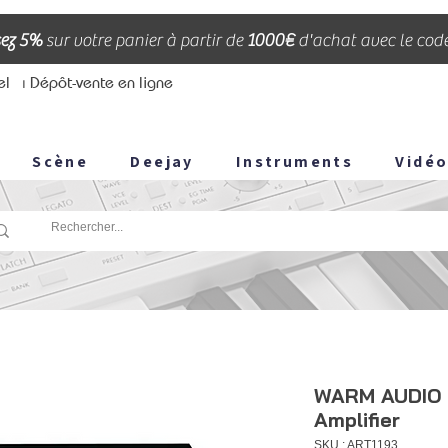
ez 5%
sur votre panier à partir de
1000€
d'achat avec le cod
el
⏐ Dépôt-vente en ligne
Scène
Deejay
Instruments
Vidé
WARM AUDIO 
Amplifier
SKU : ART1193