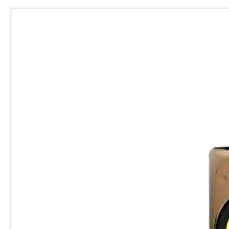
- Amplificateur de sortie de nive
- Impédance d'entrée - 600 ohms
- Réponse en fréquence ± 1 dB 
- Entrées XLR et TRS. Sorties X
- 50 dB de gain.
- Moins de 0,4 % de distorsion
avec limitation. Le rapport sign
- EIN -104,1 dbm.
- Temps d'attaque, 20 microse
- Temps de relâchement, 50 mil
- Le compteur fournit une réduct
- PRISE D'ALIMENTATION IEC 
- Châssis de montage en rack 19