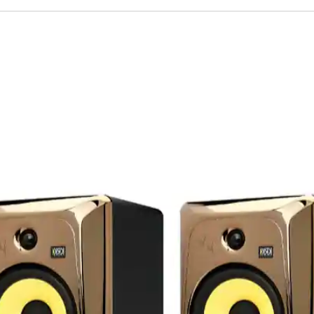
au ligne de classe A.
, contrôle en ponts T (flottant).
20 Hz à 20 kHz.
LR et TRS.
 harmonique totale de 50 Hz à 20 kHz
al/bruit est supérieur à 74 dB à +25 dBm.
condes à 800 microsecondes.
lisecondes à 1 seconde.
ion de gain en dB et une sortie en dB.
COMMUTABLE 115/230 VOLTS.
″, 2U.