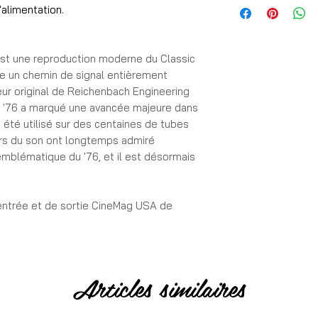
➦ Tarif
'alimentation.
✓ En euros TVA incl
st une reproduction moderne du Classic
➦ Expédition
e un chemin de signal entièrement
✓ Commande expédi
teur original de Reichenbach Engineering
✓ Remise en main pr
ic '76 a marqué une avancée majeure dans
✓ Livraison en Franc
a été utilisé sur des centaines de tubes
urs du son ont longtemps admiré
 emblématique du '76, et il est désormais
➦ Garantie
✓ Garantie 1 moi
'entrée et de sortie CineMag USA de
➦ Paiement
✓ 100% sécurisé pa
c '76 en termes de conception et de
 complètement discret.
Articles similaires
ramètre de rapport « tous les boutons ».