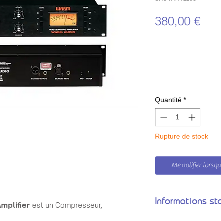
Prix
380,00 €
Quantité
*
Rupture de stock
Me notifier lorsque
Informations st
mplifier
est un Compresseur,