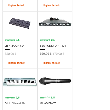
Rupture de stock
Rupture de stock
☆☆⭐☆☆ 3/5
☆⭐☆☆☆ 2/5
LEPRECON 624
BSS AUDIO DPR-404
Prix
Prix original
Prix promotionnel
320,00 €
170,00 €
190,00 €
Rupture de stock
Rupture de stock
☆☆⭐☆☆ 3/5
☆☆☆☆⭐ 5/5
E-MU Xboard 49
MILAB BM-75