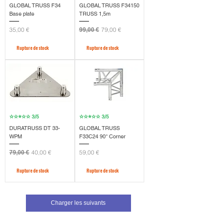
GLOBAL TRUSS F34
GLOBAL TRUSS F34150
Base plate
TRUSS 1,5m
Prix
Prix original
Prix promotionnel
35,00 €
79,00 €
99,00 €
Rupture de stock
Rupture de stock
☆☆⭐☆☆ 3/5
☆☆⭐☆☆ 3/5
DURATRUSS DT 33-
GLOBAL TRUSS
WPM
F33C24 90° Corner
Prix original
Prix promotionnel
Prix
40,00 €
59,00 €
79,00 €
Rupture de stock
Rupture de stock
Charger les suivants