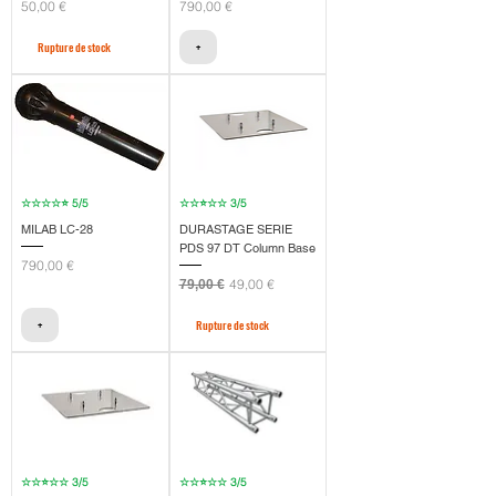
Prix
Prix
50,00 €
790,00 €
Rupture de stock
+
☆☆☆☆⭐ 5/5
☆☆⭐☆☆ 3/5
MILAB LC-28
DURASTAGE SERIE
PDS 97 DT Column Base
Prix
790,00 €
Prix original
Prix promotionnel
49,00 €
79,00 €
+
Rupture de stock
☆☆⭐☆☆ 3/5
☆☆⭐☆☆ 3/5