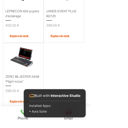
LEPRECON 624 pupitre
JANDS EVENT PLUS
d'éclairage
60/120
Prix
Prix
400,00 €
399,00 €
Rupture de stock
Rupture de stock
ZERO 88 JESTER 24/48
"Flight inclus"
Prix
299,00 €
Built with
Interactive Studio
Rupture de stock
Installed Apps:
• Aura Suite
Phone
Email
Besoin d'aide ?