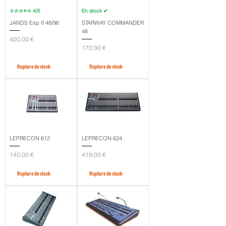
☆☆☆⭐☆ 4/5
En stock ✔︎
JANDS Esp II 48/96
STARWAY COMMANDER
48
Prix
400,00 €
Prix
170,00 €
Rupture de stock
Rupture de stock
LEPRECON 612
LEPRECON 624
Prix
Prix
140,00 €
419,00 €
Rupture de stock
Rupture de stock