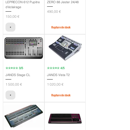
LEPRECON 612 Pupitre
ZERO 88 Jester 24/48
d'éclairage
Prix
490,00 €
Prix
150,00 €
+
Rupture de stock
☆☆⭐☆☆ 3/5
☆☆☆⭐☆ 4/5
JANDS Stage CL
JANDS Vista T2
Prix
Prix
1 500,00 €
1 020,00 €
+
Rupture de stock