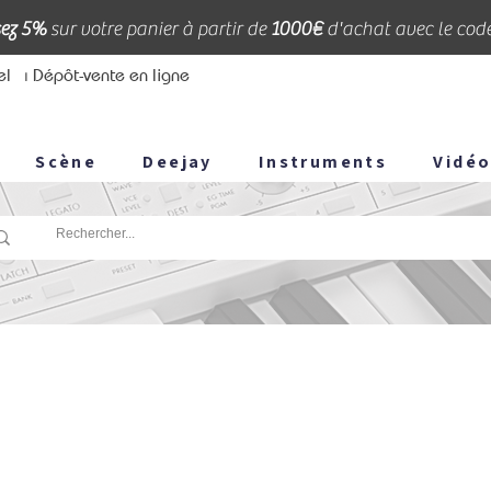
ez 5%
sur votre panier à partir de
1000€
d'achat avec le cod
el
⏐ Dépôt-vente en ligne
Scène
Deejay
Instruments
Vidé