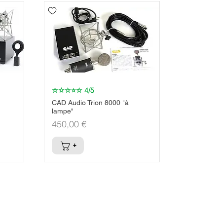
☆☆☆⭐☆ 4/5
Aperçu rapide
CAD Audio Trion 8000 "à
lampe"
Prix
450,00 €
+