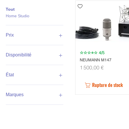
Tout
Home Studio
Prix
450 €
1 500 €
☆☆☆⭐☆ 4/5
Aperçu rapide
Disponibilité
NEUMANN M147
Prix
1 500,00 €
En stock
En rupture
État
Rupture de stock
Occasion
Marques
NEUMANN