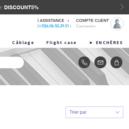
DISCOUNT5%
e:
ℹ️
ASSISTANCE
⏐
COMPTE CLIENT
(
+33)6.06.50.29.51
⏐
Connexion
o
Câblage
Flight case
ENCHÈRES ►
Trier par