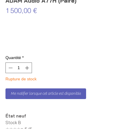
ADAM Audio A77H (Paire)
Prix
1 500,00 €
Quantité
*
Rupture de stock
Me notifier lorsque cet article est disponible
État neuf
Stock B