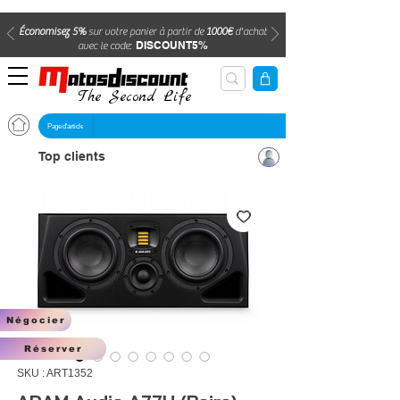
Économisez 5%
sur votre panier à partir de
1000€
d'achat
DISCOUNT5%
avec le code:
The Second Life
Page d'article
Top clients
Négocier
Réserver
SKU : ART1352