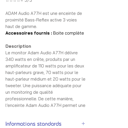
☆☆☆☆⭐ 5/5
ADAM Audio A77H est une enceinte de
proximité Bass-Reflex active 3 voies
haut de gamme.
Accessoires fournis :
Boite complète
Description
Le monitor Adam Audio A77H délivre
340 watts en crête, produits par un
amplificateur de 110 watts pour les deux
haut-parleurs grave, 70 watts pour le
haut-parleur médium et 20 watts pour le
tweeter. Une puissance adéquate pour
un monitoring de qualité
professionnelle. De cette manière,
l’enceinte Adam Audio A77H permet une
écoute qualitative à un volume
confortable.
Informations standards
Le fabricant allemand se distingue par