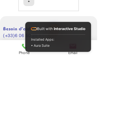
+
+
simultanée 4K/HD garantit l’utilisation
de la sortie idéale pour l’opération en
cours. La vidéo 4K peut être reconvertie
en HD directement dans la caméra
Besoin d'aide ?
Built with
Interactive Studio
(+33)6 06 50 29 51
Installed Apps:
• Aura Suite
Phone
Email
Support client
Politique
A propos
Politique de cookies
Contactez-nous
Mentions légales
Marques de confiance
CGV
Programme de fidélité
⌖
Adresse
7 rue Éric Tabarly 91300 Massy, France
Assistance téléphonique
📞
Rejoignez-nous
Lun. - Ven. 9 h - 19 h
Samedi. 10 h - 19 h