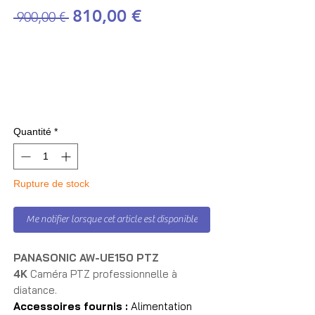
Prix original
Prix promotionnel
810,00 €
 900,00 € 
Quantité
*
Rupture de stock
Me notifier lorsque cet article est disponible
PANASONIC AW-UE150 PTZ
4K
Caméra PTZ professionnelle à
diatance.
Accessoires fournis :
Alimentation