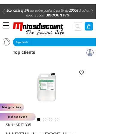
Économisez 5%
sur votre panier à partir de
1000€
d'achat
DISCOUNT5%
avec le code:
The Second Life
Page d'article
Top clients
Négocier
Réserver
SKU : ART1335