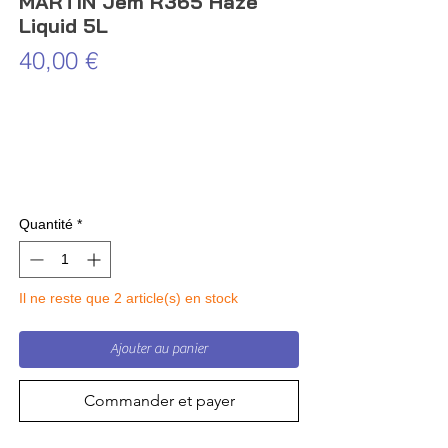
MARTIN Jem R365 Haze
Liquid 5L
Prix
40,00 €
Quantité
*
Il ne reste que 2 article(s) en stock
Ajouter au panier
Commander et payer