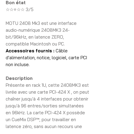
Bon état
☆☆⭐☆☆ 3/5
MOTU 2408 Mk3 est une interface
audio-numérique 2408MK3 24-
bit/96kHz, en latence ZERO,
compatible Macintosh ou PC.
Accessoires fournis :
Câble
d'alimentation, notice, logiciel, carte PCI
non incluse.
Description
Présente en rack 1U, cette 2408MK3 est
livrée avec une carte PCI-424 X , on peut
chaîner jusqu'à 4 interfaces pour obtenir
jusqu'à 96 entres/sorties simultanées
en 96kHz. La carte PCI-424 X possède
un CueMix DSP™, pour travailler en
latence zéro, sans aucun recours une
console externe ou un patch-bay. Avec