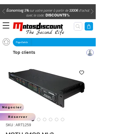
Économisez 5%
sur votre panier à partir de
1000€
d'achat
DISCOUNT5%
avec le code:
The Second Life
Page d'article
Top clients
Négocier
Réserver
SKU : ART1259