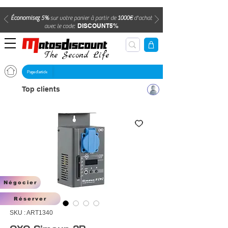
Économisez 5%
sur votre panier à partir de
1000€
d'achat
DISCOUNT5%
avec le code:
The Second Life
Page d'article
Top clients
Négocier
Réserver
SKU : ART1340