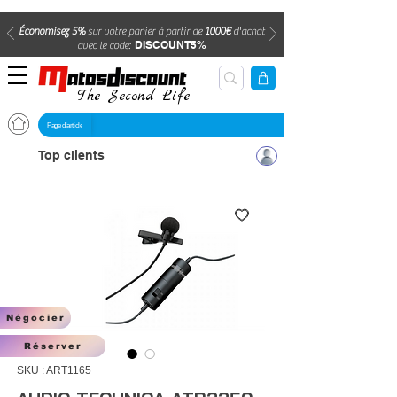
Économisez 5%
sur votre panier à partir de
1000€
d'achat
DISCOUNT5%
avec le code:
The Second Life
Page d'article
Top clients
Négocier
Réserver
SKU : ART1165