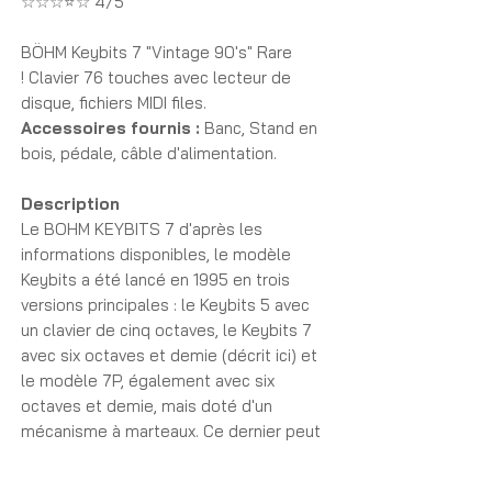
☆☆☆⭐☆ 4/5
BÖHM Keybits 7 "Vintage 90's" Rare
!
Clavier 76 touches avec lecteur de
disque, fichiers MIDI files.
Accessoires fournis :
Banc, Stand en
bois, pédale, câble d'alimentation.
Description
Le BOHM KEYBITS 7 d'après les
informations disponibles, le modèle
Keybits a été lancé en 1995 en trois
versions principales : le Keybits 5 avec
un clavier de cinq octaves, le Keybits 7
avec six octaves et demie (décrit ici) et
le modèle 7P, également avec six
octaves et demie, mais doté d'un
mécanisme à marteaux. Ce dernier peut
aussi être intégré au Keybits 7.
L'instrument était livré complet ou en kit,