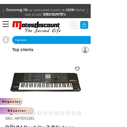
Économisez 5%
sur votre panier à partir de
1000€
d'achat
DISCOUNT5%
avec le code:
The Second Life
Page d'article
Top clients
Négocier
Réserver
SKU : ARTDV1281