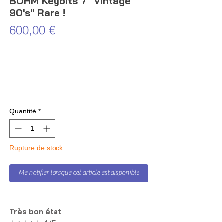
BÖHM Keybits 7 "Vintage
90's" Rare !
Prix
600,00 €
Quantité
*
Rupture de stock
Me notifier lorsque cet article est disponible
Très bon état