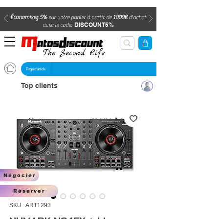
Économisez 5%
sur votre panier à partir de
1000€
d'achat
DISCOUNT5%
avec le code:
The Second Life
Page d'article
Top clients
Négocier
Réserver
SKU : ART1293