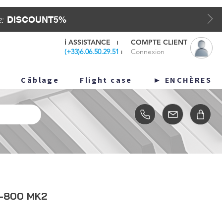
DISCOUNT5%
e:
ℹ️
ASSISTANCE
⏐
COMPTE CLIENT
(
+33)6.06.50.29.51
⏐
Connexion
o
Câblage
Flight case
ENCHÈRES ►
-800 MK2