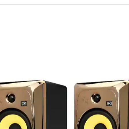
s 10 par 10
cles Mémorises d'un lecteur à un autre
50/60 Hz
nt +5°C -+35°C
t 5 % -85 %
20Khz
nimum