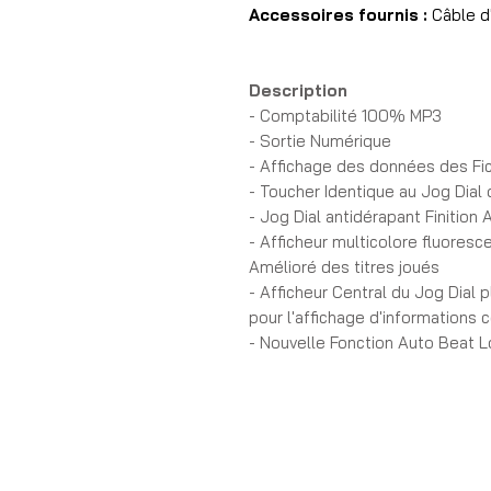
Accessoires fournis :
Câble d
Description
- Comptabilité 100% MP3
- Sortie Numérique
- Affichage des données des Fi
- Toucher Identique au Jog Dia
- Jog Dial antidérapant Finition
- Afficheur multicolore fluoresc
Amélioré des titres joués
- Afficheur Central du Jog Dial
pour l'affichage d'informations
- Nouvelle Fonction Auto Beat 
- Mode Resume Play
- Bouton Re-Loop Rétro Eclairé
- Nouvelle Fonctione de Recher
Dial
- Fonction Legato Link pour Amé