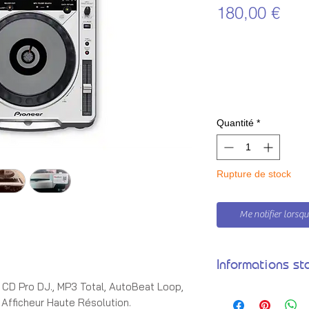
Prix
180,00 €
Quantité
*
Rupture de stock
Me notifier lorsque
Informations st
D Pro DJ., MP3 Total, AutoBeat Loop,
➦ Tarif
Afficheur Haute Résolution.