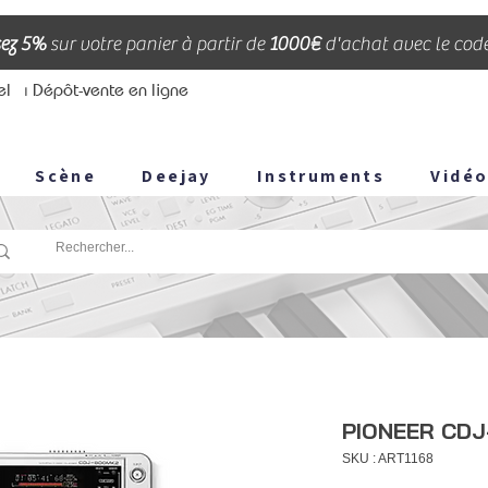
ez 5%
sur votre panier à partir de
1000€
d'achat avec le cod
el
⏐ Dépôt-vente en ligne
Scène
Deejay
Instruments
Vidé
PIONEER CDJ
SKU : ART1168