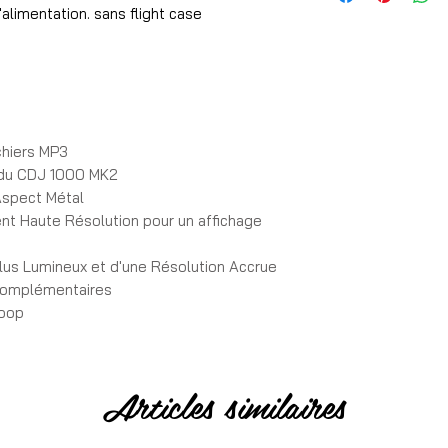
✓ En euros TVA incl
'alimentation. sans flight case
➦ Expédition
✓ Commande expédi
✓ Remise en main pr
✓ Livraison en Franc
chiers MP3
l du CDJ 1000 MK2
 Aspect Métal
➦ Garantie
✓ Garantie 1 moi
ent Haute Résolution pour un affichage
 plus Lumineux et d'une Résolution Accrue
➦ Paiement
 complémentaires
✓ 100% sécurisé pa
Loop
che Manuelle Ultra Rapide avec le Jog
Articles similaires
liorer le Rendu Audio