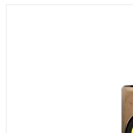
- 8000 Points CUE Enregistrable
- Transfert des Cues et des Bou
- Alimentation AC 220-240 V, 
- Consommation 24 W
- Température de fonctionneme
- Hygromtrie de fonctionnemen
- Réponse en Fréquence : 4Hz 
- Ratio Signal / Bruit : 115dB Mi
- Distorsion : 0,006 %