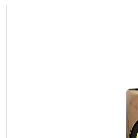
- 2 sorties AES/EBU (4 canaux)
- 1 sortie S/PDIF (2 canaux)
- 16 faders d'entrée sur 4 couch
- 5 couches définissables utilis
- Écran Vistonics pour 11 canaux
- Vistonics 32 potentiomètres r
- 8 faders de sortie assignables
- 1 fader dédiés LR + 1 fader C
- Réponse en fréquence : 0/-1d
20Hz-20kHz (AES/EBU)
- Bruit ramené à l’entrée : <-
- Bruit résiduel : -95dBu
- Réjection de mode commun : 
- Fréquence d'échantillonnage :
- Résolution de conversion : 24 
- Résolution DSP : 40 bits à virg
Latence : < 2ms @48kHz
- Dimensions sans flight : 394 x
- Poids sans flight : 37 kg
- Consommation totale : 155 W