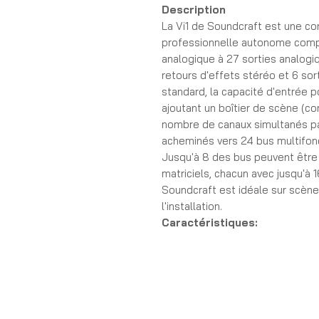
Description
La Vi1 de Soundcraft est une c
professionnelle autonome compl
analogique à 27 sorties analogi
retours d'effets stéréo et 6 sor
standard, la capacité d'entrée 
ajoutant un boîtier de scène (co
nombre de canaux simultanés pa
acheminés vers 24 bus multifonc
Jusqu'à 8 des bus peuvent être
matriciels, chacun avec jusqu'à 
Soundcraft est idéale sur scène 
l'installation.
Caractéristiques:
- 32 entrées mic/ligne
- 2 entrées AES/EBU (4 canaux
- 1 entrée S/PDIF (2 canaux)
- 1 entrée talkback
- 32 sorties lignes