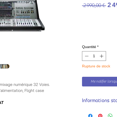
Prix
2 4
 2 990,00 € 
Quantité
*
Rupture de stock
Me notifier lorsque
mixage numérique 32 Voies.
alimentation, Flight case
Informations st
AT
➦ Tarif