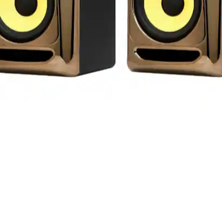
 0° à 45° C