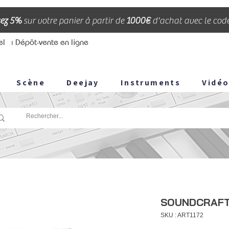
ez 5%
sur votre panier à partir de
1000€
d'achat avec le cod
el
⏐ Dépôt-vente en ligne
Scène
Deejay
Instruments
Vidé
SOUNDCRAFT V
SKU : ART1172