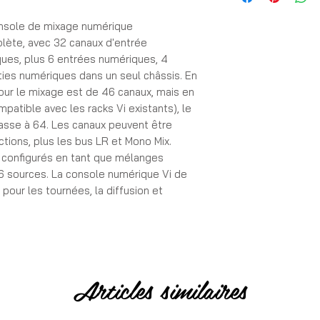
✓ En euros TVA incl
onsole de mixage numérique
ète, avec 32 canaux d'entrée
➦ Expédition
ques, plus 6 entrées numériques, 4
✓ Commande expédi
ties numériques dans un seul châssis. En
✓ Remise en main pr
pour le mixage est de 46 canaux, mais en
✓ Livraison en Franc
mpatible avec les racks Vi existants), le
sse à 64. Les canaux peuvent être
tions, plus les bus LR et Mono Mix.
➦ Garantie
✓ Garantie 1 moi
 configurés en tant que mélanges
16 sources. La console numérique Vi de
pour les tournées, la diffusion et
➦ Paiement
✓ 100% sécurisé pa
)
Articles similaires