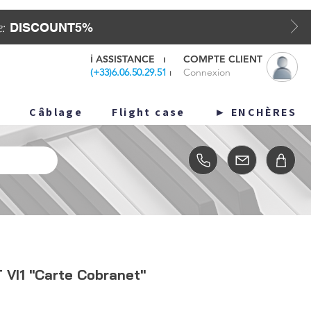
DISCOUNT5%
e:
ℹ️
ASSISTANCE
⏐
COMPTE CLIENT
(
+33)6.06.50.29.51
⏐
Connexion
o
Câblage
Flight case
ENCHÈRES ►
I1 "Carte Cobranet"