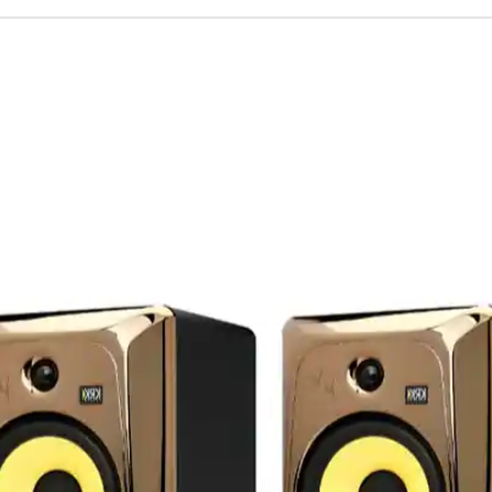
es fixes
ateur
otatifs
B, 20Hz-20kHz (analogique), 0/-0.2dB,
126dBu (150Ω) 22Hz-22kHz non pondéré
80dB @ 1kHz (entrée micro)
 48kHz
bits
ule flottante
 1034 x 711 mm