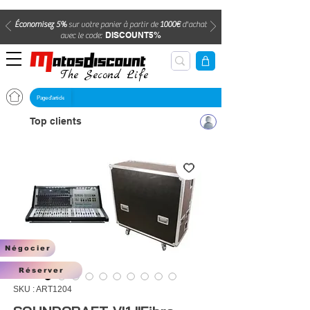
Économisez 5%
sur votre panier à partir de
1000€
d'achat
DISCOUNT5%
avec le code:
The Second Life
Page d'article
Top clients
Négocier
Réserver
SKU : ART1204