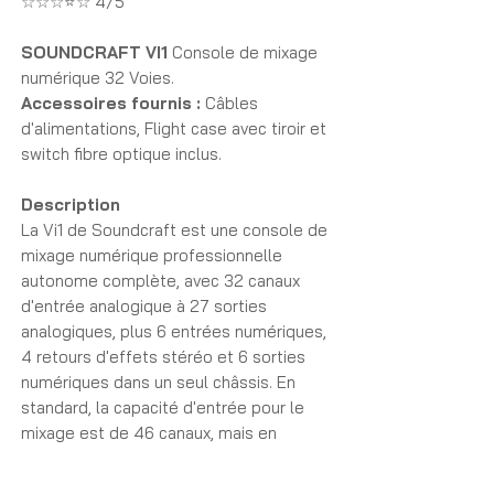
☆☆☆⭐☆ 4/5
SOUNDCRAFT VI1
Console de mixage
numérique 32 Voies.
Accessoires fournis :
Câbles
d'alimentations, Flight case avec tiroir et
switch fibre optique inclus.
Description
La Vi1 de Soundcraft est une console de
mixage numérique professionnelle
autonome complète, avec 32 canaux
d'entrée analogique à 27 sorties
analogiques, plus 6 entrées numériques,
4 retours d'effets stéréo et 6 sorties
numériques dans un seul châssis. En
standard, la capacité d'entrée pour le
mixage est de 46 canaux, mais en
ajoutant un boîtier de scène (compatible
avec les racks Vi existants), le nombre