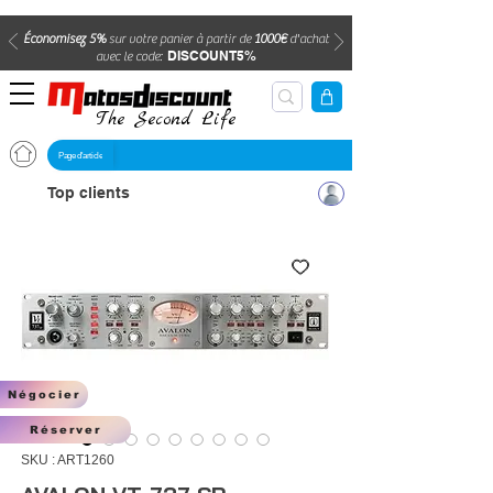
Économisez 5%
sur votre panier à partir de
1000€
d'achat
DISCOUNT5%
avec le code:
The Second Life
Page d'article
Top clients
Négocier
Réserver
SKU : ART1260