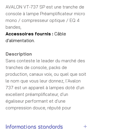
AVALON VT-737 SP est une tranche de
console à lampe Préamplificateur micro
mono / compresseur optique / EQ 4
bandes,
Accessoires fournis :
Câble
d'alimentation.
Description
Sans conteste le leader du marché des
tranches de console, packs de
production, canaux voix, ou quel que soit
le nom que vous leur donnez, l'Avalon
737 est un appareil à lampes doté d'un
excellent préamplificateur, d'un
égaliseur performant et d'une
compression douce, réputé pour
apporter cette brillance R&B américaine
à toutes les productions. Des dizaines
Informations standards
de milliers d'exemplaires sont en